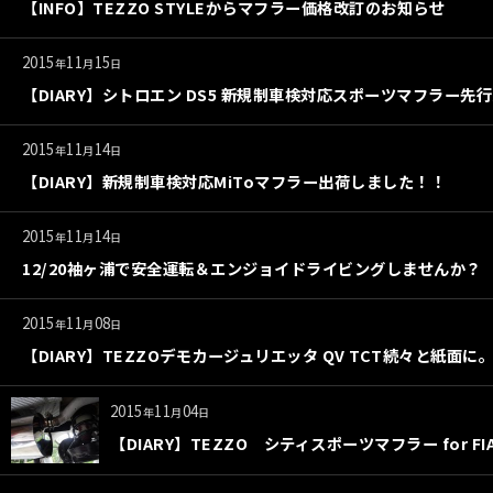
【INFO】TEZZO STYLEからマフラー価格改訂のお知らせ
2015
11
15
年
月
日
【DIARY】シトロエン DS5 新規制車検対応スポーツマフラー先
2015
11
14
年
月
日
【DIARY】新規制車検対応MiToマフラー出荷しました！！
2015
11
14
年
月
日
12/20袖ヶ浦で安全運転＆エンジョイドライビングしませんか？
2015
11
08
年
月
日
【DIARY】TEZZOデモカージュリエッタ QV TCT続々と紙面に
2015
11
04
年
月
日
【DIARY】TEZZO シティスポーツマフラー for 