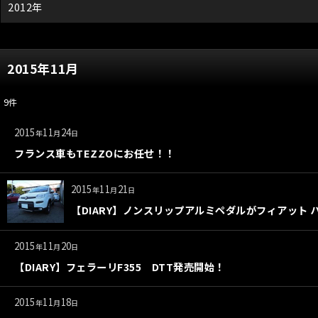
2012年
2015年11月
9
件
2015
11
24
年
月
日
フランス車もTEZZOにお任せ！！
2015
11
21
年
月
日
【DIARY】ノンスリップアルミペダルがフィアット 
2015
11
20
年
月
日
【DIARY】フェラーリF355 DTT発売開始！
2015
11
18
年
月
日