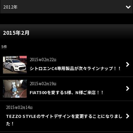
2012年
2015年2月
5
件
2015
02
22
年
月
日
シトロエンC4専用製品が次々ラインナップ！！
2015
02
19
年
月
日
FIAT500を愛するS様、N様ご来店！！
2015
02
14
年
月
日
TEZZO STYLEのサイトデザインを変更することになりまし
た！